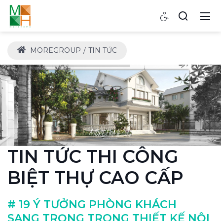
MOREGROUP
TIN TỨC
TIN TỨC THI CÔNG
BIỆT THỰ CAO CẤP
# 19 Ý TƯỞNG PHÒNG KHÁCH
SANG TRỌNG TRONG THIẾT KẾ NỘI