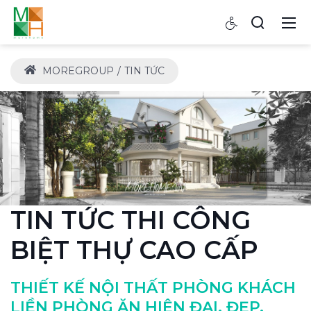
MOREGROUP
TIN TỨC
TIN TỨC THI CÔNG
BIỆT THỰ CAO CẤP
THIẾT KẾ NỘI THẤT PHÒNG KHÁCH
LIỀN PHÒNG ĂN HIỆN ĐẠI, ĐẸP,