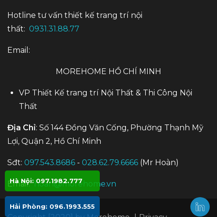
Hotline tư vấn thiết kế trang trí nội
thất:
0931.31.88.77
Email:
MOREHOME HỒ CHÍ MINH
VP Thiết Kế trang trí Nội Thất & Thi Công Nội
Thất
Địa Chỉ
: Số 144 Đồng Văn Cống, Phường Thạnh Mỹ
Lợi, Quận 2, Hồ Chí Minh
Sđt:
097.543.8686
-
028.62.79.6666
(Mr Hoàn)
Hà Nội: 097.1982.777
Email:
hoan@morehome.vn
Hải Phòng: 096.1993.555